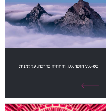
כש-VX הופך UX, והחוויה כדרכה, על זמנית