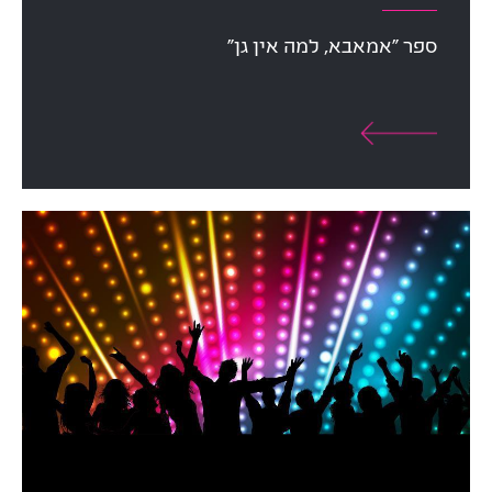
ספר ״אמאבא, למה אין גן״