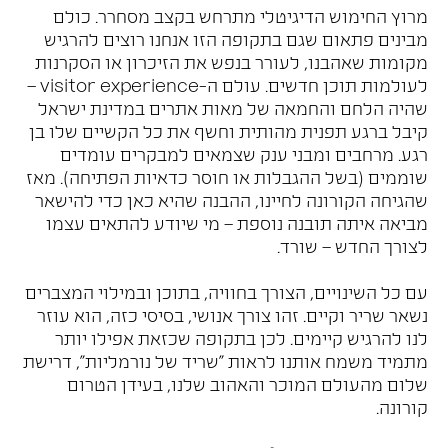
מרוץ החימוש הדיגיטלי מתרחש בקצב מסחרר. כולם
מבינים פתאום שגם בתקופה הזו אנחנו רוצים להרגיש
מקומות שאהבנו, לעורר בנפש את הזיכרון או הסקרנות
לעולמות תוכן חדשים. עולם ה-visitor experience –
שהיה הלחם והחמאה של מאות אתרים במדינת ישראל
קיבל ברגע תפנית מהותית וחשף את כל הקשיים שלו בן
רגע. מרחבים ומבני ענק שצמאים למבקרים עומדים
שוממים (בשל ההגבלות או חוסר כדאיות הפתיחה). מאז
שהגיחה הקורונה לחיינו, ההבנה שהיא כאן כדי להישאר
מביאה איתה תובנה נוספת – מי שיודע להתאים עצמו
לצורך החדש – שורד.
עם כל השינויים, הצורך בחוויה, בתוכן ובמילוי המצברים
נשאר שריר וקיים. זהו צורך אנושי, בסיסי כזה, הוא עוזר
לנו להרגיש קיימים. לכן בתקופה שכזאת אפילו יותר
מתמיד משמח אותנו לראות "שריד של נורמליות", דרישת
שלום מהעולם המוכר והאהוב שלנו, בעידן הטרום
קורונה.