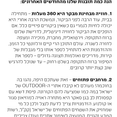
הנה כמה תובנות שלנו מהחודשים האחרונים:
1. חוויה מבחינת מבקר היא 360 מעלות
– מתחילה
בבית, עוד הרבה לפני הביקור, ונמשכת הרבה אחרי. היא
יכולה לחיות לגמרי גם כשאין ביקורים פיזיים כלל. אם
הופכים את הביקור לחוויה דיגיטלית, לדרישת שלום
ברוח התקופה: וירטואלית, מחברת, מזכירה ומצפה
לחזרה לשגרה. עולם התוכן הרי קיים ורלוונטי כל הזמן,
וההזדמנות היא להתחיל לספר אותו בלי מגבלות של
קירות, מדריכים ואולמות תצוגה גדולים – לספר את
הסיפור ברוח התקופה בשלט רחוק – עד שנוכל להרגיש
שוב קצת יותר קרובים.
2. מרחבים פתוחים
– זאת שעתכם היפה, נהגו בה
בחוכמה! מעולם לא קיבלו אתרי ה-OUTDOOR של
ישראל במה כמו שמציעה להם הקורונה. פיסת דשא עם
קפסולת לב בגן סאקר היא מתחרה ראויה למוזיאון סגור
או קולנוע. הזדמנויות צריך לדעת לנצל ולכן כל מי
שמחזיק את השטחים הפתוחים של ישראל (קק"ל, רשות
הטבע והגנים, המועצה לשימור אתרים ועוד) צריכים